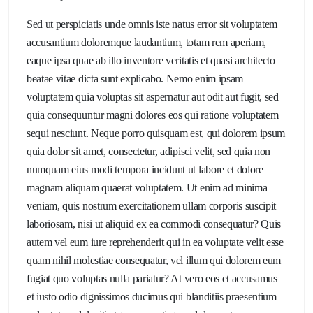
Sed ut perspiciatis unde omnis iste natus error sit voluptatem
accusantium doloremque laudantium, totam rem aperiam,
eaque ipsa quae ab illo inventore veritatis et quasi architecto
beatae vitae dicta sunt explicabo. Nemo enim ipsam
voluptatem quia voluptas sit aspernatur aut odit aut fugit, sed
quia consequuntur magni dolores eos qui ratione voluptatem
sequi nesciunt. Neque porro quisquam est, qui dolorem ipsum
quia dolor sit amet, consectetur, adipisci velit, sed quia non
numquam eius modi tempora incidunt ut labore et dolore
magnam aliquam quaerat voluptatem. Ut enim ad minima
veniam, quis nostrum exercitationem ullam corporis suscipit
laboriosam, nisi ut aliquid ex ea commodi consequatur? Quis
autem vel eum iure reprehenderit qui in ea voluptate velit esse
quam nihil molestiae consequatur, vel illum qui dolorem eum
fugiat quo voluptas nulla pariatur? At vero eos et accusamus
et iusto odio dignissimos ducimus qui blanditiis praesentium