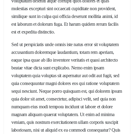
voluptatum deleniti atque corrupti quos dolores et quas
molestias excepturi sint occaecati cupiditate non provident,
similique sunt in culpa qui officia deserunt mollitia animi, id
est laborum et dolorum fuga. Et harum quidem rerum facilis
est et expedita distinctio.
Sed ut perspiciatis unde omnis iste natus error sit voluptatem
accusantium doloremque laudantium, totam rem aperiam,
eaque ipsa quae ab illo inventore veritatis et quasi architecto
beatae vitae dicta sunt explicabo. Nemo enim ipsam
voluptatem quia voluptas sit aspernatur aut odit aut fugit, sed
quia consequuntur magni dolores eos qui ratione voluptatem
sequi nesciunt. Neque porro quisquam est, qui dolorem ipsum
quia dolor sit amet, consectetur, adipisci velit, sed quia non
numquam eius modi tempora incidunt ut labore et dolore
magnam aliquam quaerat voluptatem. Ut enim ad minima
veniam, quis nostrum exercitationem ullam corporis suscipit
laboriosam, nisi ut aliquid ex ea commodi consequatur? Quis