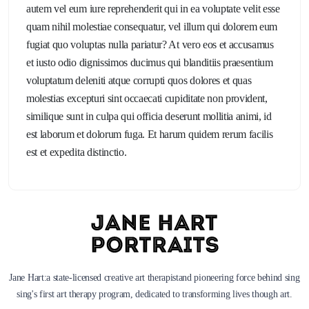
autem vel eum iure reprehenderit qui in ea voluptate velit esse
quam nihil molestiae consequatur, vel illum qui dolorem eum
fugiat quo voluptas nulla pariatur? At vero eos et accusamus
et iusto odio dignissimos ducimus qui blanditiis praesentium
voluptatum deleniti atque corrupti quos dolores et quas
molestias excepturi sint occaecati cupiditate non provident,
similique sunt in culpa qui officia deserunt mollitia animi, id
est laborum et dolorum fuga. Et harum quidem rerum facilis
est et expedita distinctio.
Jane Hart:a state-licensed creative art therapistand pioneering force behind sing
sing's first art therapy program, dedicated to transforming lives though art.