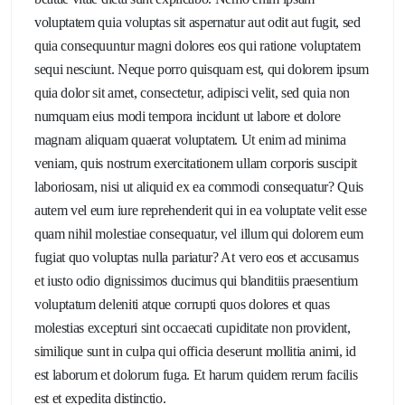
voluptatem quia voluptas sit aspernatur aut odit aut fugit, sed
quia consequuntur magni dolores eos qui ratione voluptatem
sequi nesciunt. Neque porro quisquam est, qui dolorem ipsum
quia dolor sit amet, consectetur, adipisci velit, sed quia non
numquam eius modi tempora incidunt ut labore et dolore
magnam aliquam quaerat voluptatem. Ut enim ad minima
veniam, quis nostrum exercitationem ullam corporis suscipit
laboriosam, nisi ut aliquid ex ea commodi consequatur? Quis
autem vel eum iure reprehenderit qui in ea voluptate velit esse
quam nihil molestiae consequatur, vel illum qui dolorem eum
fugiat quo voluptas nulla pariatur? At vero eos et accusamus
et iusto odio dignissimos ducimus qui blanditiis praesentium
voluptatum deleniti atque corrupti quos dolores et quas
molestias excepturi sint occaecati cupiditate non provident,
similique sunt in culpa qui officia deserunt mollitia animi, id
est laborum et dolorum fuga. Et harum quidem rerum facilis
est et expedita distinctio.